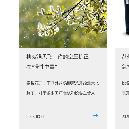
柳絮满天飞，你的空压机正
苏
在“慢性中毒”!
急
攻
春暖花开，车间外的杨柳絮又开始漫天飞
设
舞了。对于很多工厂老板和设备主管来
宗
说，这可不是什么浪漫景色，而是实实在
厂
在的烦恼——您车间里那台价值不菲的螺
空压
2026-03-09
202
杆空压机，可能正
螺