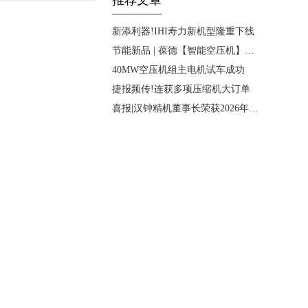
推荐文章
新添利器!IHI寿力新机型隆重下线
节能新品 | 葆德【智能空压机】震撼发布
40MW空压机组主电机试车成功
捷报频传!连获多项压缩机大订单
喜报|汉钟精机董事长荣获2026年度杰出领军人才奖