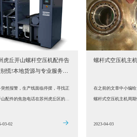
州虎丘开山螺杆空压机配件告
螺杆式空压机主
?别慌!本地货源与专业服务全
略
备突然报警，生产线面临停摆，寻找正
在之前的文章中小编给
开山配件的焦急电话在苏州虎丘区的工
螺杆式空压机主机周期
里此起彼伏——这不是演习，而是许多
要性》，那么螺杆式空
机用户真实面临的困境。 当您的开山
又有哪些标准可以供我
6-03-02
2023-04-03
杆空
修合格呢？