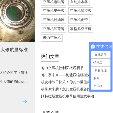
空压机电磁阀
自动排水器
空压机安全阀
空压机温控阀
空压机过滤器
空压机皮带
空压机卸荷阀
凌格风空压机
寿力空压机
在线咨询
机大修质量标准
在线客服
热门文章
销售工程师
寿力空压机控制面板说明书
销售经理
大姐介绍了《简述
博，享未来——柯斐压缩机械荣获2022年博莱特优秀代理商
服务工程师
性大修的原因及必
祝女神节日快乐！你的力量值得被看到
空压机技术支持
​杨柳絮来袭！您的空压机准备好了吗?
压机主机大修检修
阿特拉斯空压机春季使用注意事项
们检查其是否是检